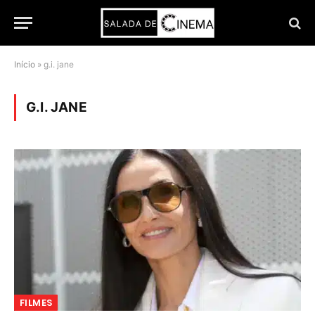
Início
»
g.i. jane
G.I. JANE
FILMES