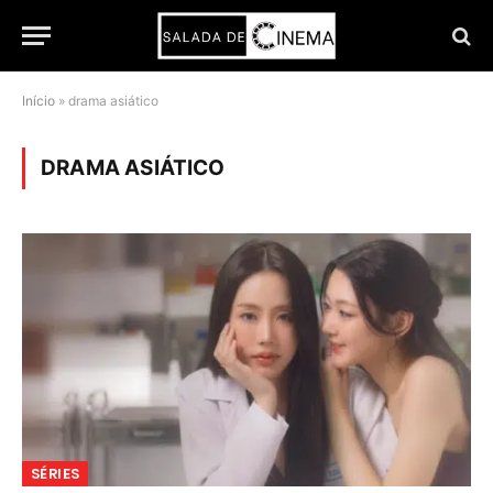
Início
»
drama asiático
DRAMA ASIÁTICO
SÉRIES