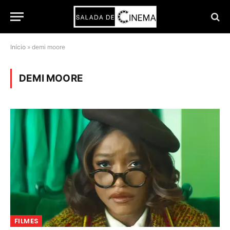
Início
»
demi moore
DEMI MOORE
FILMES