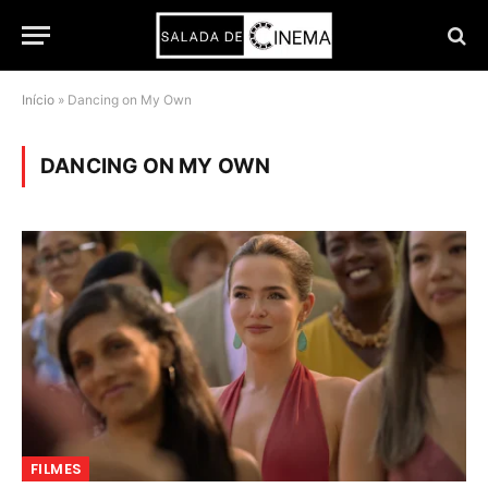
Início
»
Dancing on My Own
DANCING ON MY OWN
FILMES