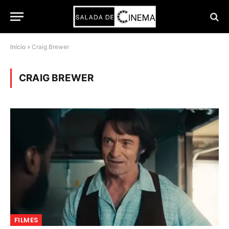
Início
»
Craig Brewer
CRAIG BREWER
FILMES