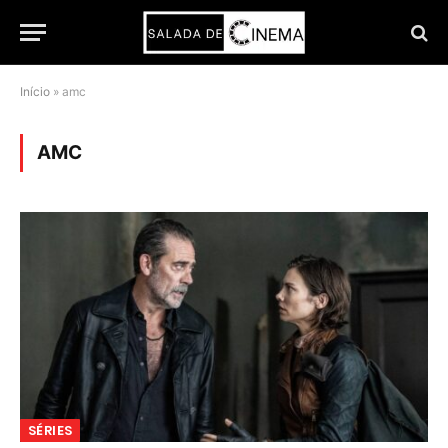
Início
»
amc
AMC
SÉRIES