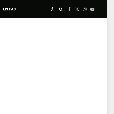
LISTAS
Facebook
X
Instagram
YouTube
(Twitter)