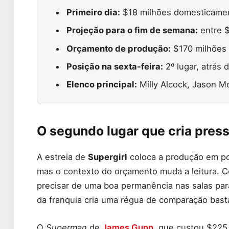
Primeiro dia:
$18 milhões domesticament
Projeção para o fim de semana:
entre $
Orçamento de produção:
$170 milhões
Posição na sexta-feira:
2º lugar, atrás 
Elenco principal:
Milly Alcock, Jason 
O segundo lugar que cria press
A estreia de
Supergirl
coloca a produção em po
mas o contexto do orçamento muda a leitura.
precisar de uma boa permanência nas salas para 
da franquia cria uma régua de comparação basta
O
Superman
de
James Gunn
, que custou $225