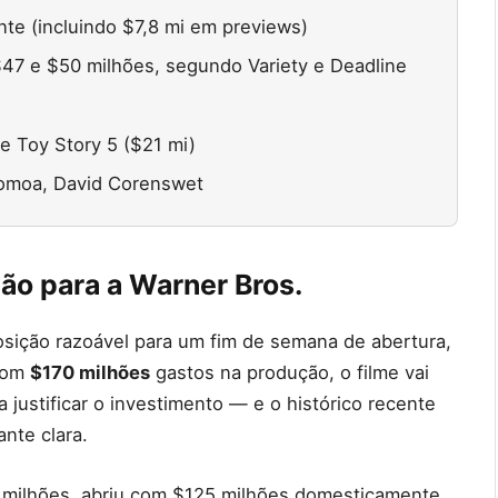
e (incluindo $7,8 mi em previews)
47 e $50 milhões, segundo Variety e Deadline
de Toy Story 5 ($21 mi)
Momoa, David Corenswet
ão para a Warner Bros.
sição razoável para um fim de semana de abertura,
 Com
$170 milhões
gastos na produção, o filme vai
justificar o investimento — e o histórico recente
nte clara.
 milhões, abriu com $125 milhões domesticamente