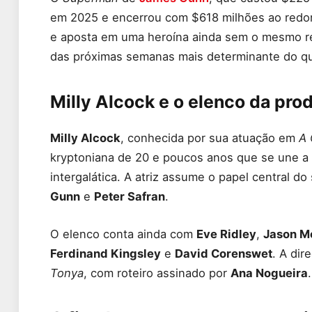
em 2025 e encerrou com $618 milhões ao red
e aposta em uma heroína ainda sem o mesmo re
das próximas semanas mais determinante do qu
Milly Alcock e o elenco da pro
Milly Alcock
, conhecida por sua atuação em
A 
kryptoniana de 20 e poucos anos que se une a 
intergalática. A atriz assume o papel central 
Gunn
e
Peter Safran
.
O elenco conta ainda com
Eve Ridley
,
Jason 
Ferdinand Kingsley
e
David Corenswet
. A dir
Tonya
, com roteiro assinado por
Ana Nogueira
.