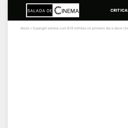
CRITICA
Início
»
Supergirl estreia com $18 milhões no primeiro dia e deve c