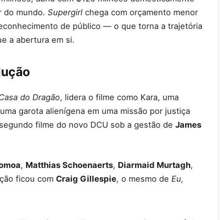
or do mundo.
Supergirl
chega com orçamento menor
conhecimento de público — o que torna a trajetória
e a abertura em si.
dução
Casa do Dragão
, lidera o filme como Kara, uma
uma garota alienígena em uma missão por justiça
do segundo filme do novo DCU sob a gestão de
James
Momoa
,
Matthias Schoenaerts
,
Diarmaid Murtagh
,
eção ficou com
Craig Gillespie
, o mesmo de
Eu,