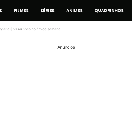
S
FILMES
SÉRIES
ANIMES
QUADRINHOS
hegar a $50 milhões no fim de semana
Anúncios