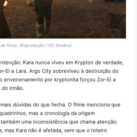
 de força. (Reprodução / DC Studios)
intenção: Kara nunca viveu em Krypton de verdade,
r-El e Lara. Argo City sobreviveu à destruição do
 o envenenamento por kryptonita forçou Zor-El a
 do irmão.
ta mais dúvidas do que fecha. O filme menciona que
quadrinhos, mas a cronologia da origem
á também uma inconsistência que chama atenção:
, mas Kara não é afetada, sem que o roteiro