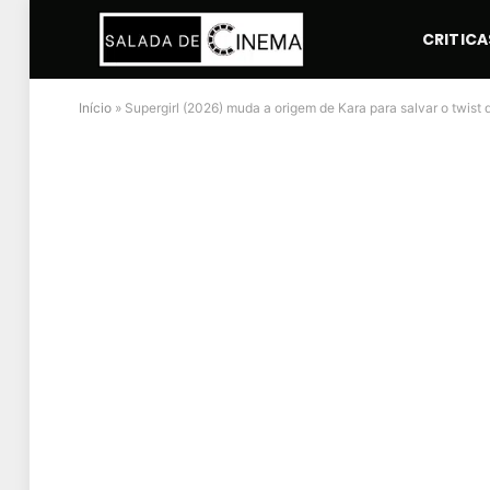
CRITICA
Início
»
Supergirl (2026) muda a origem de Kara para salvar o twist