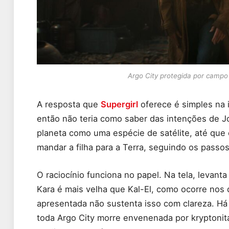
Argo City protegida por campo
A resposta que
Supergirl
oferece é simples na 
então não teria como saber das intenções de Jo
planeta como uma espécie de satélite, até que
mandar a filha para a Terra, seguindo os passos
O raciocínio funciona no papel. Na tela, levan
Kara é mais velha que Kal-El, como ocorre nos 
apresentada não sustenta isso com clareza. H
toda Argo City morre envenenada por kryptonita