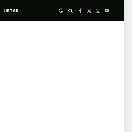
LISTAS
Facebook
X
Instagram
YouTube
(Twitter)