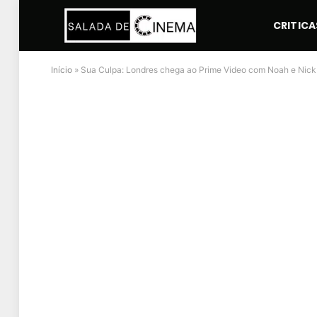
CRITICA
Início
»
Sua Culpa: Londres chega ao Prime Video com Noah e Nick 