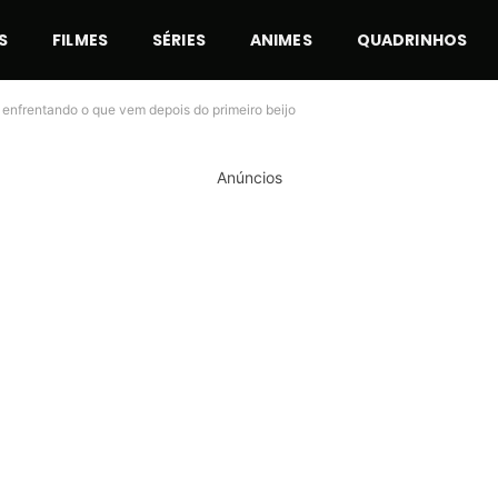
S
FILMES
SÉRIES
ANIMES
QUADRINHOS
enfrentando o que vem depois do primeiro beijo
Anúncios