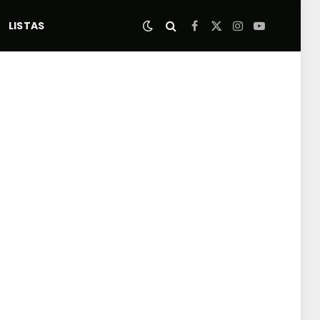
LISTAS
Facebook
X
Instagram
YouTube
(Twitter)