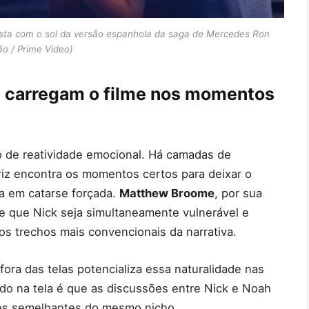
asta com o sol da versão espanhola da saga de Mercedes Ron
o / Prime Video)
 carregam o filme nos momentos
 de reatividade emocional. Há camadas de
riz encontra os momentos certos para deixar o
a em catarse forçada.
Matthew Broome
, por sua
ge que Nick seja simultaneamente vulnerável e
os trechos mais convencionais da narrativa.
ora das telas potencializa essa naturalidade nas
tado na tela é que as discussões entre Nick e Noah
s semelhantes do mesmo nicho.