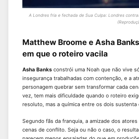
A Londres fria e fechada de Sua Culpa: Londres contr
(Reproduçã
Matthew Broome e Asha Banks
em que o roteiro vacila
Asha Banks
constrói uma Noah que não vive só
insegurança trabalhadas com contenção, e a at
personagem quebrar sem transformar cada cen
vez, tem mais dificuldade quando o roteiro exi
resoluto, mas a química entre os dois sustenta 
Segundo fãs da franquia, a amizade dos atores f
cenas de conflito. Seja ou não o caso, o resul
parecem menos ensaiadas do que em produçõe