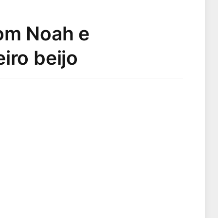
com Noah e
iro beijo