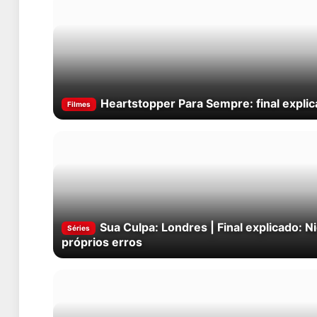
Heartstopper Para Sempre: final explic
Filmes
Sua Culpa: Londres | Final explicado:
Séries
próprios erros