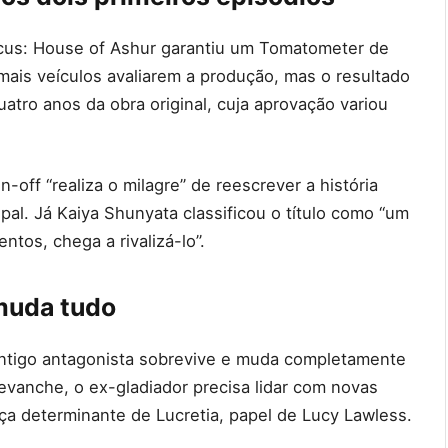
acus: House of Ashur garantiu um Tomatometer de
mais veículos avaliarem a produção, mas o resultado
uatro anos da obra original, cuja aprovação variou
-off “realiza o milagre” de reescrever a história
al. Já Kaiya Shunyata classificou o título como “um
tos, chega a rivalizá-lo”.
muda tudo
ntigo antagonista sobrevive e muda completamente
revanche, o ex-gladiador precisa lidar com novas
nça determinante de Lucretia, papel de Lucy Lawless.