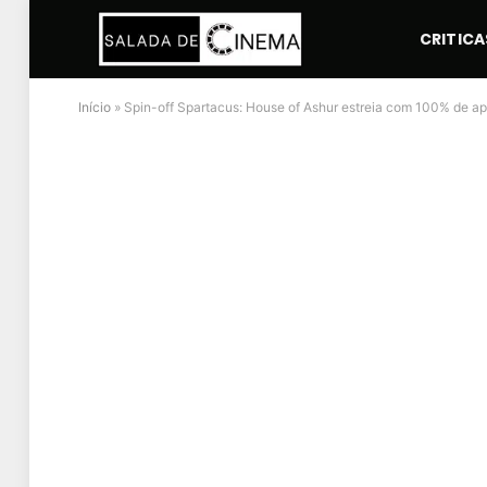
CRITICA
Início
»
Spin-off Spartacus: House of Ashur estreia com 100% de ap