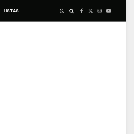
LISTAS
Facebook
X
Instagram
YouTube
(Twitter)