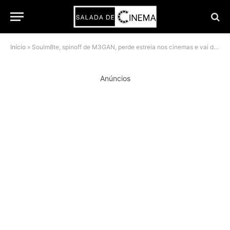
Início
»
Soulm8te, spinoff de M3GAN, perde estreia nos cinemas e vai direto para o digital
Anúncios