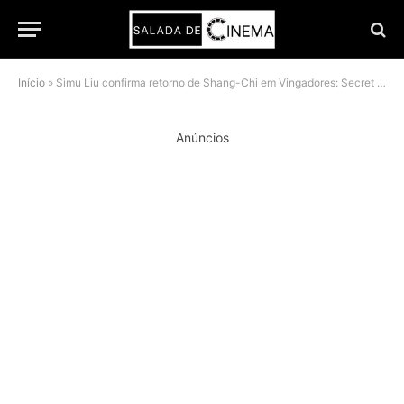
Início
»
Simu Liu confirma retorno de Shang-Chi em Vingadores: Secret Wars, e elenco só cresce
Anúncios