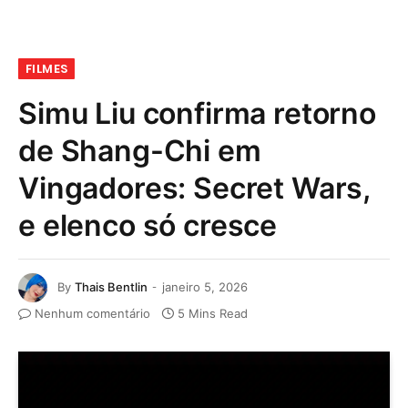
FILMES
Simu Liu confirma retorno
de Shang-Chi em
Vingadores: Secret Wars,
e elenco só cresce
By
Thais Bentlin
janeiro 5, 2026
Nenhum comentário
5 Mins Read