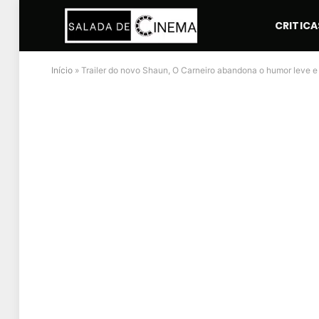
CRITICA
Início
»
Trailer do novo Shaun, O Carneiro abandona o humor leve e