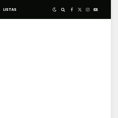
LISTAS
Facebook
X
Instagram
YouTube
(Twitter)