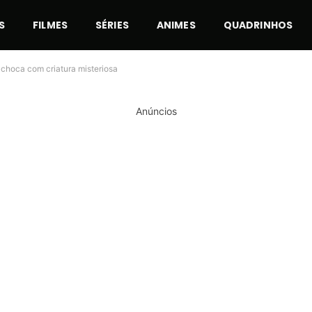
S
FILMES
SÉRIES
ANIMES
QUADRINHOS
 choca com criatura misteriosa
Anúncios