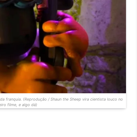
e da franquia. (Reprodução / Shaun the Sheep vira cientista louco no
eiro filme, e algo dá)