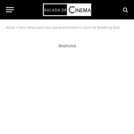
Início
»
Seis séries policiais que preenchem o vazio de Breaking Bad
Anúncios