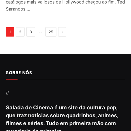
catálogos mais valiosos de Hollywood chegou ao fim. Ted
Sarandos,…
Next
…
1
2
3
25
SOBRE NÓS
//
Salada de Cinema é um site da cultura pop,
que traz notícias sobre quadrinhos, animes,
filmes e séries. Tudo em primeira mão com
curadoria de primeira.