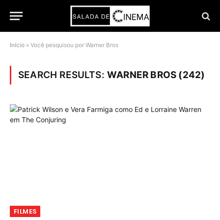
Início
»
Você pesquisou por Warner Bros
SEARCH RESULTS:
WARNER BROS (242)
FILMES