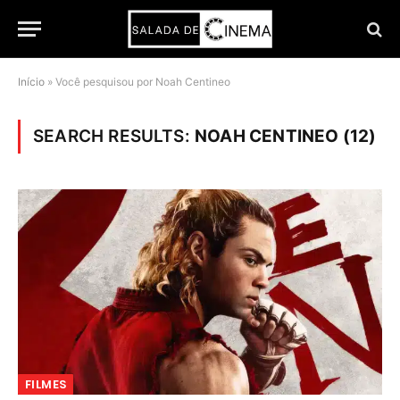
Início
»
Você pesquisou por Noah Centineo
SEARCH RESULTS:
NOAH CENTINEO (12)
FILMES