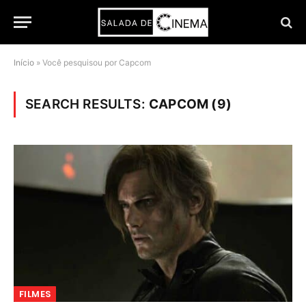
Início
»
Você pesquisou por Capcom
SEARCH RESULTS:
CAPCOM (9)
FILMES