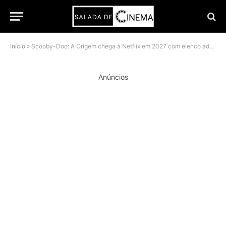
Início
»
Scooby-Doo: A Origem chega à Netflix em 2027 com elenco adolescente e McKenna Grace
Anúncios