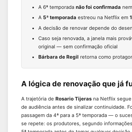
A 6ª temporada
não foi confirmada
nem 
A
5ª temporada
estreou na Netflix em
A decisão de renovar depende do dese
Caso seja renovada, a janela mais prová
original — sem confirmação oficial
Bárbara de Regil
retorna como protagon
A lógica de renovação que já f
A trajetória de
Rosario Tijeras
na Netflix segue
de audiência antes de sinalizar continuidade.
passagem da 4ª para a 5ª temporada — o sucess
se repete: os produtores, segundo informações
5ª temporada antes de tomar qualquer decisão o