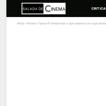
CRITICA
Início
»
Rosario Tijeras 6ª temporada: o que sabemos (e o que ainda