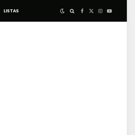
LISTAS
Facebook
X
Instagram
YouTube
(Twitter)