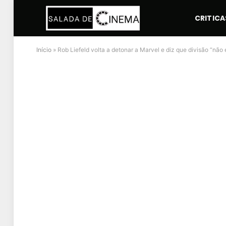
CRITICA
Início
»
Rob Liefeld volta a detonar a Marvel e diz que divisão “não