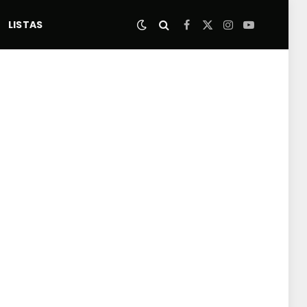
LISTAS
Facebook
X
Instagram
YouTube
(Twitter)