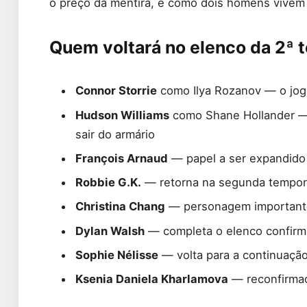
o preço da mentira, e como dois homens vivem
Quem voltará no elenco da 2ª
Connor Storrie
como Ilya Rozanov — o jog
Hudson Williams
como Shane Hollander —
sair do armário
François Arnaud
— papel a ser expandido
Robbie G.K.
— retorna na segunda tempo
Christina Chang
— personagem importante
Dylan Walsh
— completa o elenco confir
Sophie Nélisse
— volta para a continuaçã
Ksenia Daniela Kharlamova
— reconfirmad