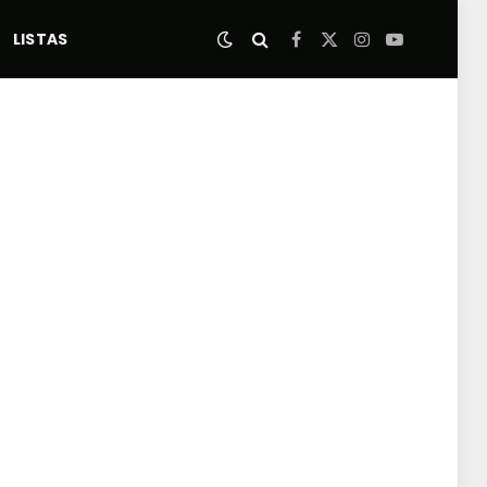
LISTAS
Facebook
X
Instagram
YouTube
(Twitter)