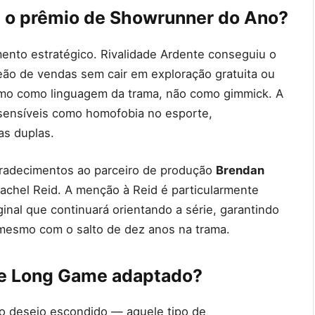
a o prêmio de Showrunner do Ano?
to estratégico. Rivalidade Ardente conseguiu o
eão de vendas sem cair em exploração gratuita ou
smo como linguagem da trama, não como gimmick. A
sensíveis como homofobia no esporte,
as duplas.
gradecimentos ao parceiro de produção
Brendan
 Rachel Reid. A menção à Reid é particularmente
ginal que continuará orientando a série, garantindo
 mesmo com o salto de dez anos na trama.
he Long Game adaptado?
do desejo escondido — aquele tipo de