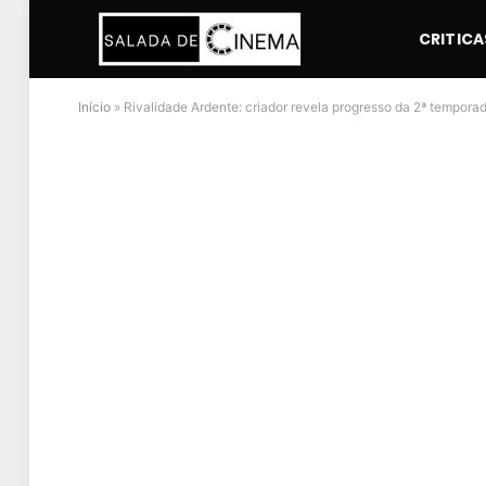
CRITICA
Início
»
Rivalidade Ardente: criador revela progresso da 2ª tempora