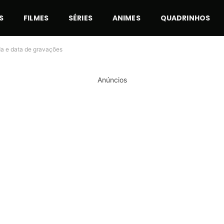
S
FILMES
SÉRIES
ANIMES
QUADRINHOS
da e data de gravações
Anúncios