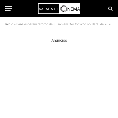
Início
»
Fans esperam retorno de Susan em Doctor Who no Natal de 2026
Anúncios