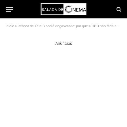
Início
»
Reboot de True Blood é engavetado: por que a HBO não faria a série hoje
Anúncios