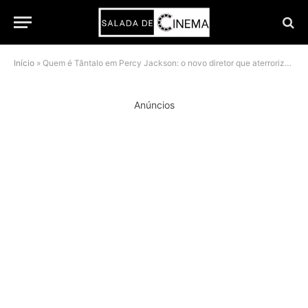
Início
»
Quem é Tântalo em Percy Jackson: o novo diretor que aterroriza o Acampamento Meio-Sangue
Anúncios