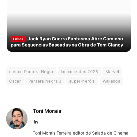
Jack Ryan Guerra Fantasma Abre Caminho
Filmes
para Sequencias Baseadas na Obra de Tom Clancy
elenco Pantera Negra
lançamentos 2026
Marvel
Oscar
Pantera Negra 3
super-heróis
Wakanda
Toni Morais
LinkedIn
Toni Morais Ferreira editor do Salada de Cinema,