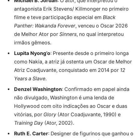
Michael B. Jordan
: O ator, que interpretou o
antagonista Erik Stevens/ Killmonger no primeiro
filme e teve participação especial em
Black
Panther: Wakanda Forever
, venceu o Oscar 2026
de Melhor Ator por
Sinners
, no qual interpretou
irmãos gêmeos.
Lupita Nyong’o
: Presente desde o primeiro longa
como Nakia, a atriz já ostenta um Oscar de Melhor
Atriz Coadjuvante, conquistado em 2014 por
12
Years a Slave
.
Denzel Washington
: Confirmado em papel ainda
não divulgado, Washington é uma lenda de
Hollywood com oito indicações ao Oscar e duas
vitórias, por
Glory
(Ator Coadjuvante, 1990) e
Training Day
(Ator, 2002).
Ruth E. Carter
: Designer de figurinos que ganhou o