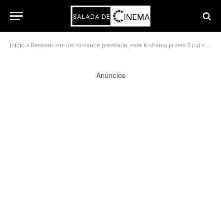
Início
»
Baseado em um romance premiado, este K-drama já tem 2 indicações ao Emmy
Anúncios