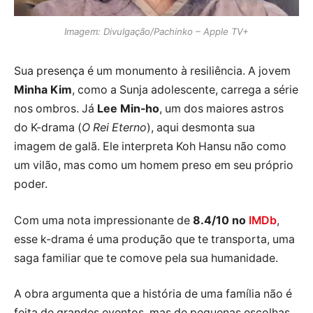
Imagem: Divulgação/Pachinko – Apple TV+
Sua presença é um monumento à resiliência. A jovem
Minha Kim
, como a Sunja adolescente, carrega a série
nos ombros. Já
Lee Min-ho
, um dos maiores astros
do K-drama (
O Rei Eterno
), aqui desmonta sua
imagem de galã. Ele interpreta Koh Hansu não como
um vilão, mas como um homem preso em seu próprio
poder.
Com uma nota impressionante de
8.4/10 no
IMDb
,
esse k-drama é uma produção que te transporta, uma
saga familiar que te comove pela sua humanidade.
A obra argumenta que a história de uma família não é
feita de grandes eventos, mas de pequenas escolhas.