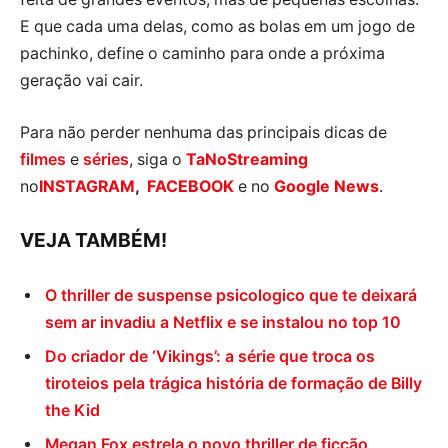
E que cada uma delas, como as bolas em um jogo de
pachinko, define o caminho para onde a próxima
geração vai cair.
Para não perder nenhuma das principais dicas de
filmes
e
séries
, siga o
TaNoStreaming
no
INSTAGRAM
,
FACEBOOK
e no
Google News
.
VEJA TAMBÉM!
O thriller de suspense psicologico que te deixará
sem ar invadiu a Netflix e se instalou no top 10
Do criador de ‘Vikings’: a série que troca os
tiroteios pela trágica história de formação de Billy
the Kid
Megan Fox estrela o novo thriller de ficção