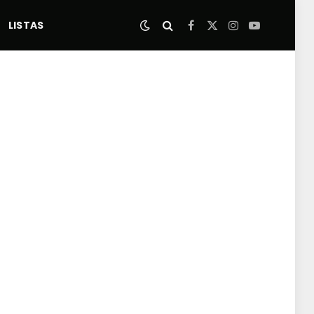
LISTAS
Facebook
X
Instagram
YouTube
(Twitter)