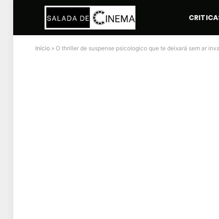
CRITICA
Início
»
O thriller de suspense psicologico que te deixará sem ar inva