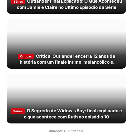
Outlander Final Explicado: O Que Aconteceu
Séries
com Jamie e Claire no Último Episódio da Série
Crítica: Outlander encerra 12 anos de
Criticas
história com um finale íntimo, melancólico e
corajoso
O Segredo de Widow's Bay: final explicado e
Séries
o que acontece com Ruth no episódio 10
Imagem: Divulgação