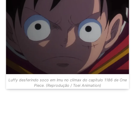
Luffy desferindo soco em Imu no clímax do capítulo 1186 de One
Piece. (Reprodução / Toei Animation)