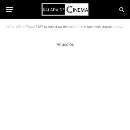
Início
»
One Piece 1187 já tem data de spoilers e o que vem depois do soco de Luffy em Imu promete mudar o confronto
Anúncios