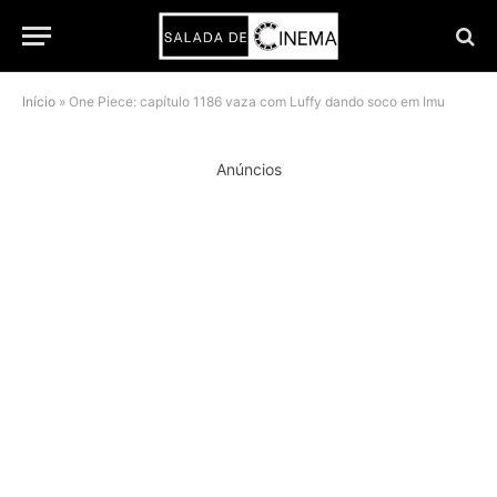
Início
»
One Piece: capítulo 1186 vaza com Luffy dando soco em Imu
Anúncios