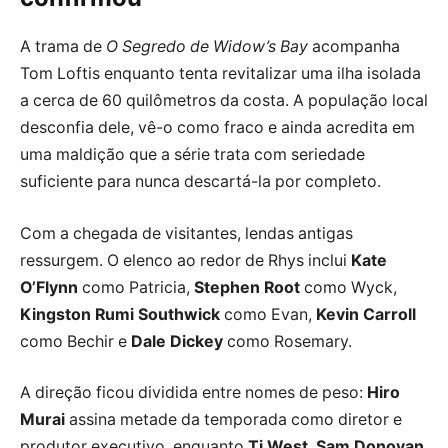
A trama de
O Segredo de Widow’s Bay
acompanha
Tom Loftis enquanto tenta revitalizar uma ilha isolada
a cerca de 60 quilômetros da costa. A população local
desconfia dele, vê-o como fraco e ainda acredita em
uma maldição que a série trata com seriedade
suficiente para nunca descartá-la por completo.
Com a chegada de visitantes, lendas antigas
ressurgem. O elenco ao redor de Rhys inclui
Kate
O’Flynn
como Patricia,
Stephen Root
como Wyck,
Kingston Rumi Southwick
como Evan,
Kevin Carroll
como Bechir e
Dale Dickey
como Rosemary.
A direção ficou dividida entre nomes de peso:
Hiro
Murai
assina metade da temporada como diretor e
produtor executivo, enquanto
Ti West
,
Sam Donovan