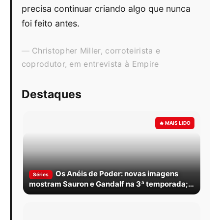
precisa continuar criando algo que nunca
foi feito antes.
Christopher Miller, corroteirista e
coprodutor, em entrevista à Empire
Destaques
Os Anéis de Poder: novas imagens
Séries
mostram Sauron e Gandalf na 3ª temporada;
veja quando estreia