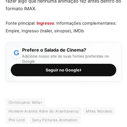
fazer algo que nenhuma animação fez antes dentro do
formato IMAX.
Fonte principal:
Ingresso
. Informações complementares:
Empire, Ingresso (trailer, sinopse), IMDb
Prefere o Salada de Cinema?
G
Adicione nosso site às suas fontes preferidas no
Google
›
Seguir no Google
Christopher Miller
Homem-Aranha Além do Aranhaverso
Miles Morales
Phil Lord
Sony Pictures Animation