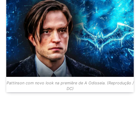
Pattinson com novo look na première de A Odisseia. (Reprodução /
DC)