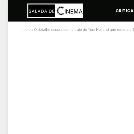
CRITICA
Início
»
O detalhe escondido no traje de Tom Holland que remete