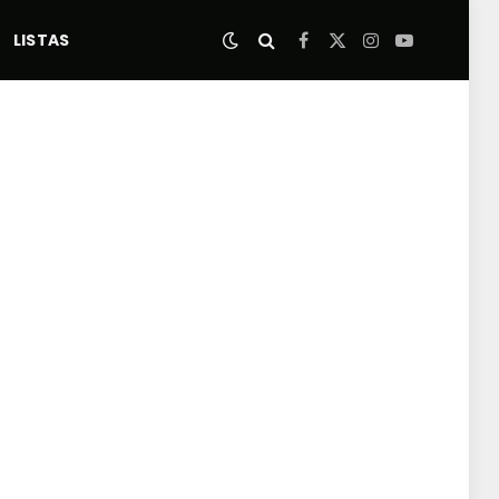
LISTAS
Facebook
X
Instagram
YouTube
(Twitter)