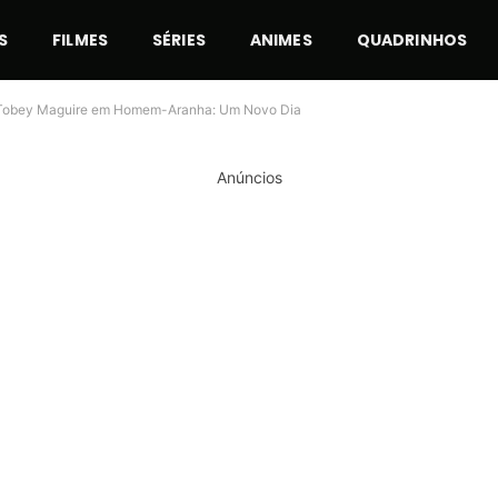
S
FILMES
SÉRIES
ANIMES
QUADRINHOS
 a Tobey Maguire em Homem-Aranha: Um Novo Dia
Anúncios