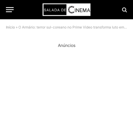
Início
»
O Armário: terror sul-coreano no Prime Video transforma luto em pesadelo
Anúncios