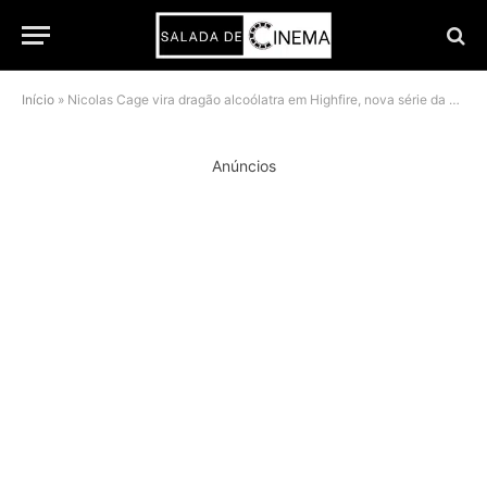
Início
»
Nicolas Cage vira dragão alcoólatra em Highfire, nova série da Paramount+
Anúncios