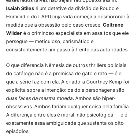
esses lados talvez não sejam tão opostos assim.
Isaiah Stiles
é um detetive da divisão de Roubo e
Homicídio do LAPD cuja vida começa a desmoronar à
medida que a obsessão pelo caso cresce.
Coltrane
Wilder
é o criminoso especialista em assaltos que ele
persegue — meticuloso, carismático e
consistentemente um passo à frente das autoridades.
O que diferencia Nêmesis de outros thrillers policiais
do catálogo não é a premissa de gato e rato — é o
que a série faz com ela. A criadora Courtney Kemp foi
explícita sobre a intenção: os dois personagens são
duas faces da mesma moeda
. Ambos são hiper-
obsessivos. Ambos fariam qualquer coisa pela família.
A diferença entre eles é moral, não psicológica — e é
exatamente essa ambiguidade que sustenta os oito
episódios.