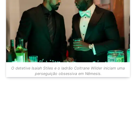
O detetive Isaiah Stiles e o ladrão Coltrane Wilder iniciam uma
perseguição obsessiva em Nêmesis.