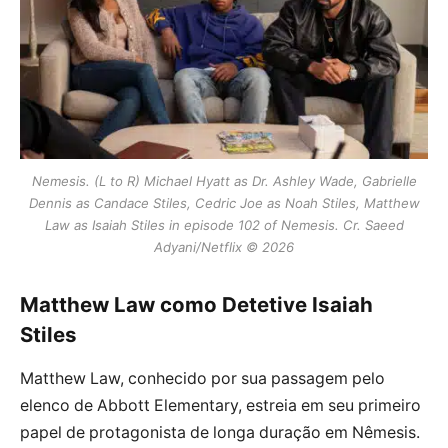
Nemesis. (L to R) Michael Hyatt as Dr. Ashley Wade, Gabrielle
Dennis as Candace Stiles, Cedric Joe as Noah Stiles, Matthew
Law as Isaiah Stiles in episode 102 of Nemesis. Cr. Saeed
Adyani/Netflix © 2026
Matthew Law como Detetive Isaiah
Stiles
Matthew Law, conhecido por sua passagem pelo
elenco de Abbott Elementary, estreia em seu primeiro
papel de protagonista de longa duração em Nêmesis.