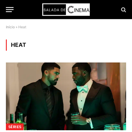
Início
»
Heat
HEAT
SÉRIES