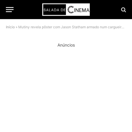
Início
»
Mutiny revela pôster com Jason Statham armado num cargueiro e o enredo já explica por que ele está sozinho contra todos
Anúncios