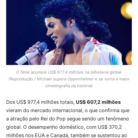
O filme acumula US$ 977,4 milhões na bilheteria global.
(Reprodução / Michael supera Oppenheimer e se torna a maior
cinebiografia da história)
Dos US$ 977,4 milhões totais,
US$ 607,2 milhões
vieram do mercado internacional, o que confirma que
a atração pelo Rei do Pop segue sendo um fenômeno
global. O desempenho doméstico, com US$ 370,2
milhões nos EUA e Canadá, também se sustentou ao