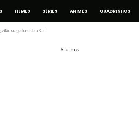
S
FILMES
SÉRIES
ANIMES
QUADRINHOS
vilão surge fundido a Knull
Anúncios