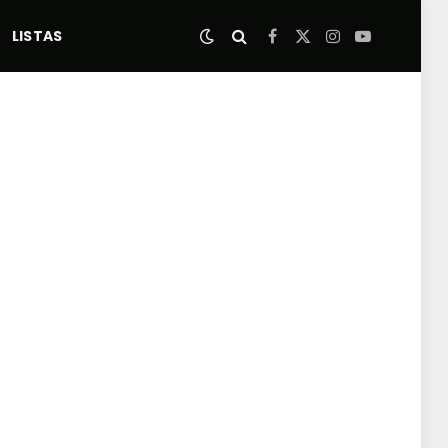
LISTAS
Facebook
X
Instagram
YouTube
(Twitter)