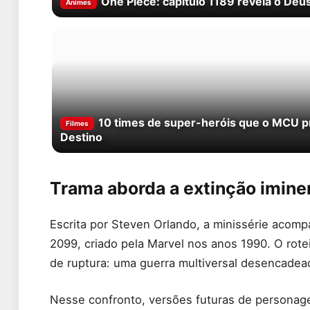
One Piece: capítulo 1189 revela o Deu
Animes
10 times de super-heróis que o MCU p
Filmes
Destino
Trama aborda a extinção imine
Escrita por Steven Orlando, a minissérie acom
2099, criado pela Marvel nos anos 1990. O rotei
de ruptura: uma guerra multiversal desencadea
Nesse confronto, versões futuras de personag