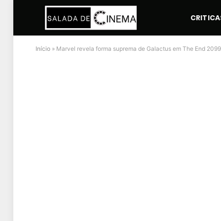
CRITICA
Início
»
Marvel revela forma suprema de Galactus em The End 2099; 