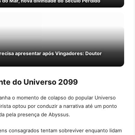
s do Mar, nova divindade do Século Perdido
recisa apresentar após Vingadores: Doutor
nte do Universo 2099
panha o momento de colapso do popular Universo
rista optou por conduzir a narrativa até um ponto
da pela presença de Abyssus.
ens consagrados tentam sobreviver enquanto lidam