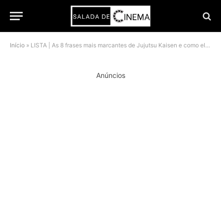
Início
»
LISTA | As 8 frases mais marcantes de Jujutsu Kaisen e como elas ganharam vida no anime
Anúncios