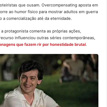
e roteiristas que ousam. Overcompensating aposta em
orre ao humor físico para mostrar adultos em guerra
do a comercialização até da eternidade.
 a protagonista comenta as próprias ações,
recurso influenciou outras séries contemporâneas,
onagens que fazem rir por honestidade brutal
.