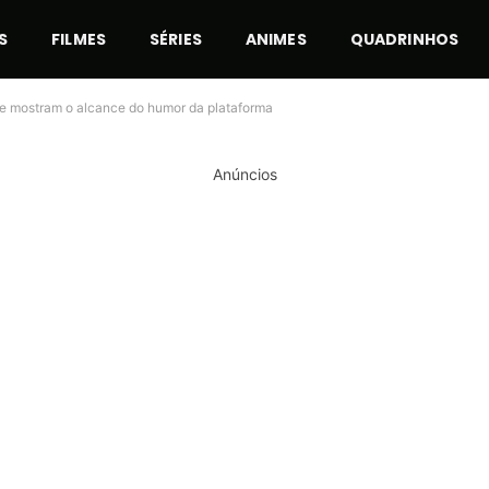
S
FILMES
SÉRIES
ANIMES
QUADRINHOS
que mostram o alcance do humor da plataforma
Anúncios