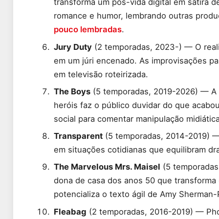
transforma um pós-vida digital em sátira d
romance e humor, lembrando outras produ
pouco lembradas
.
Jury Duty
(2 temporadas, 2023-) — O reali
em um júri encenado. As improvisações pa
em televisão roteirizada.
The Boys
(5 temporadas, 2019-2026) — A 
heróis faz o público duvidar do que acabou
social para comentar manipulação midiática
Transparent
(5 temporadas, 2014-2019) — 
em situações cotidianas que equilibram dr
The Marvelous Mrs. Maisel
(5 temporadas
dona de casa dos anos 50 que transforma
potencializa o texto ágil de Amy Sherman-P
Fleabag
(2 temporadas, 2016-2019) — Pho