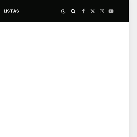
LISTAS
Facebook
X
Instagram
YouTube
(Twitter)