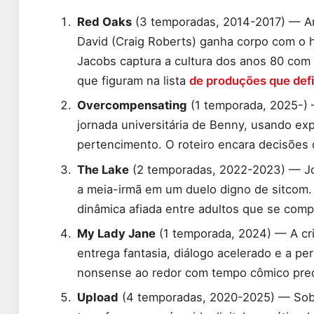
Red Oaks
(3 temporadas, 2014-2017) — Am
David (Craig Roberts) ganha corpo com o h
Jacobs captura a cultura dos anos 80 com
que figuram na lista
de produções que def
Overcompensating
(1 temporada, 2025-) 
jornada universitária de Benny, usando exp
pertencimento. O roteiro encara decisões 
The Lake
(2 temporadas, 2022-2023) — Jor
a meia-irmã em um duelo digno de sitcom.
dinâmica afiada entre adultos que se com
My Lady Jane
(1 temporada, 2024) — A cri
entrega fantasia, diálogo acelerado e a pe
nonsense ao redor com tempo cômico prec
Upload
(4 temporadas, 2020-2025) — Sob 