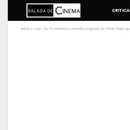
CRITICA
Início
»
Lista | As 10 melhores comédias originais do Prime Video 