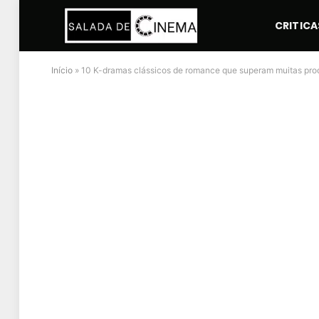
CRITICA
Início
»
10 K-dramas clássicos de romance que superam muitas pr