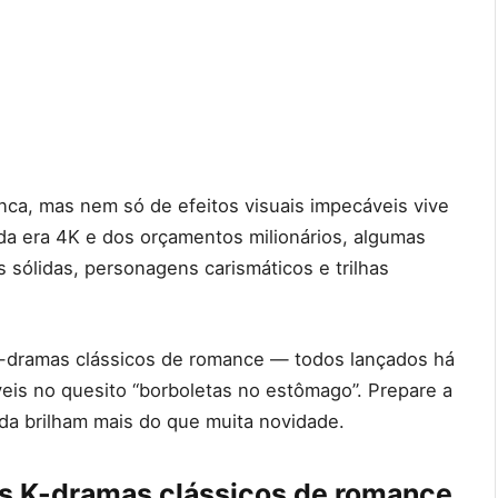
nca, mas nem só de efeitos visuais impecáveis vive
a era 4K e dos orçamentos milionários, algumas
 sólidas, personagens carismáticos e trilhas
K-dramas clássicos de romance — todos lançados há
s no quesito “borboletas no estômago”. Prepare a
nda brilham mais do que muita novidade.
 os K-dramas clássicos de romance