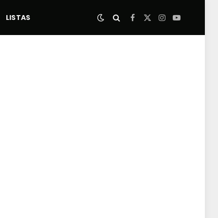
LISTAS
Facebook
X
Instagram
YouTube
(Twitter)