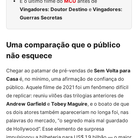
É o último filme do
MCU
antes de
Vingadores: Doutor Destino
e
Vingadores:
Guerras Secretas
Uma comparação que o público
não esquece
Chegar ao patamar de pré-vendas de
Sem Volta para
Casa
é, no mínimo, uma afirmação de confiança do
público. Aquele filme de 2021 foi um fenômeno difícil
de replicar: reuniu vilões das trilogias anteriores de
Andrew Garfield
e
Tobey Maguire
, e o boato de que
os dois atores também apareceriam no longa foi, nas
palavras do mercado, “o segredo mais mal guardado
de Hollywood”. Esse elemento de surpresa
impulsionou a bilheteria para US$ 1,9 bilhão — o maior