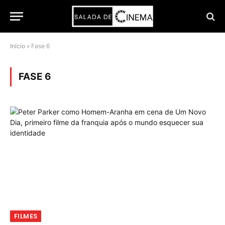
Início
»
Fase 6
FASE 6
FILMES