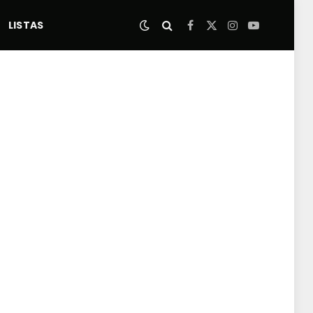
LISTAS
Facebook
X
Instagram
YouTube
(Twitter)