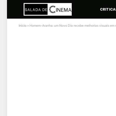
CRITICA
Início
»
Homem-Aranha: um Novo Dia recebe melhorias visuais em no