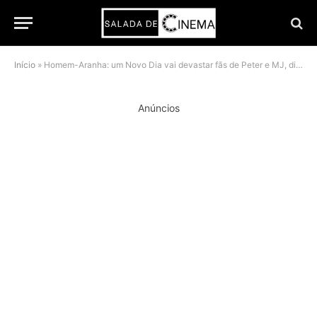
Início
»
Homem-Aranha: um Novo Dia vai devastar fãs de Peter e MJ, diz Zendaya
Anúncios