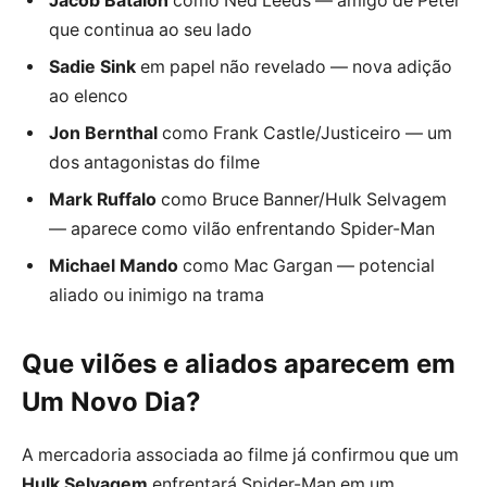
Jacob Batalon
como Ned Leeds — amigo de Peter
que continua ao seu lado
Sadie Sink
em papel não revelado — nova adição
ao elenco
Jon Bernthal
como Frank Castle/Justiceiro — um
dos antagonistas do filme
Mark Ruffalo
como Bruce Banner/Hulk Selvagem
— aparece como vilão enfrentando Spider-Man
Michael Mando
como Mac Gargan — potencial
aliado ou inimigo na trama
Que vilões e aliados aparecem em
Um Novo Dia?
A mercadoria associada ao filme já confirmou que um
Hulk Selvagem
enfrentará Spider-Man em um