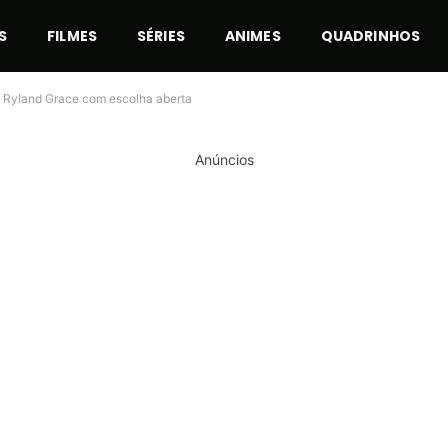
S
FILMES
SÉRIES
ANIMES
QUADRINHOS
de Ryland Grace com escolha aberta
Anúncios