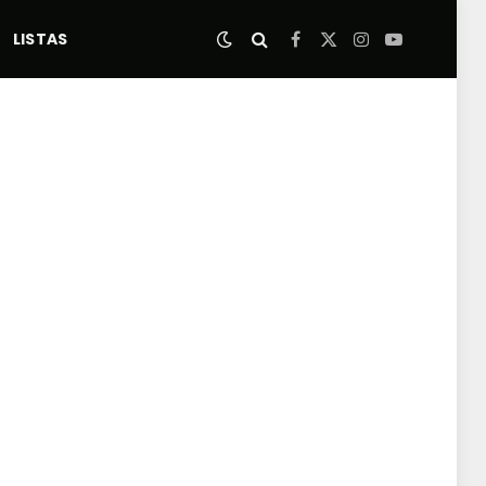
LISTAS
Facebook
X
Instagram
YouTube
(Twitter)