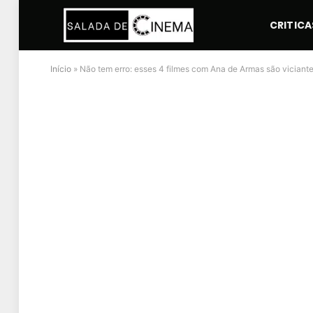
CRITICA
Início
»
Não tem erro: esses 4 filmes com Ana de Armas são viciant