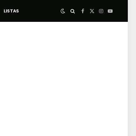
LISTAS
Facebook
X
Instagram
YouTube
(Twitter)